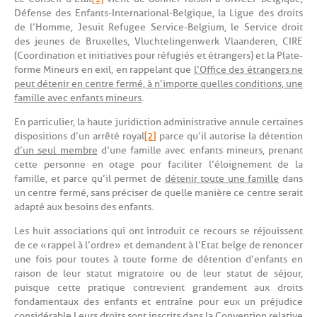
Défense des Enfants-International-Belgique, la Ligue des droits
de l’Homme, Jesuit Refugee Service-Belgium, le Service droit
des jeunes de Bruxelles, Vluchtelingenwerk Vlaanderen, CIRE
(Coordination et initiatives pour réfugiés et étrangers) et la Plate-
forme Mineurs en exil, en rappelant que
l’Office des étrangers ne
peut détenir en centre fermé, à n’importe quelles conditions, une
famille avec enfants mineurs
.
En particulier, la haute juridiction administrative annule certaines
dispositions d’un arrêté royal
[2]
parce qu’il autorise la détention
d’un seul membre
d’une famille avec enfants mineurs, prenant
cette personne en otage pour faciliter l’éloignement de la
famille, et parce qu’il permet de
détenir toute une famille
dans
un centre fermé, sans préciser de quelle manière ce centre serait
adapté aux besoins des enfants.
Les huit associations qui ont introduit ce recours se réjouissent
de ce « rappel à l’ordre » et demandent à l’Etat belge de renoncer
une fois pour toutes à toute forme de détention d’enfants en
raison de leur statut migratoire ou de leur statut de séjour,
puisque cette pratique contrevient grandement aux droits
fondamentaux des enfants et entraîne pour eux un préjudice
considérable. Leurs droits sont inscrits dans la Convention relative