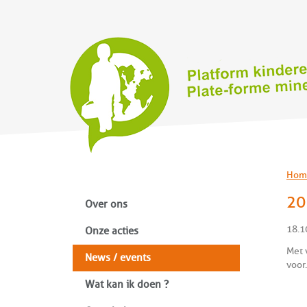
Hom
20
Over ons
18.1
Onze acties
Met 
News / events
voor.
Wat kan ik doen ?