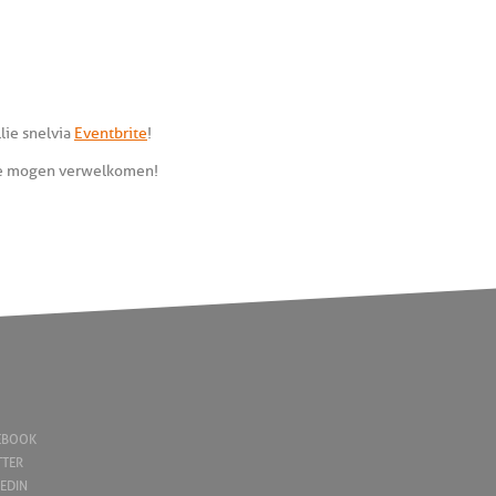
lie snel via
Eventbrite
!
te mogen verwelkomen !
EBOOK
TTER
KEDIN