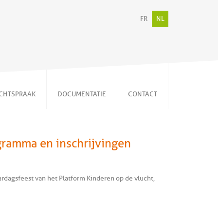
FR
NL
CHTSPRAAK
DOCUMENTATIE
CONTACT
Persberichten
Video's
ogramma en inschrijvingen
Publicaties
Memorandum
Nieuwsbrieven
rdagsfeest van het Platform Kinderen op de vlucht,