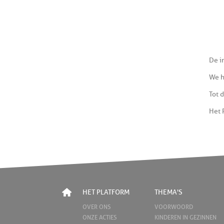
De i
We h
Tot d
Het 
HET PLATFORM
THEMA'S
OVER ONS
VOORWOORD
ONZE ACTIES
KINDEREN IN GEZINNEN