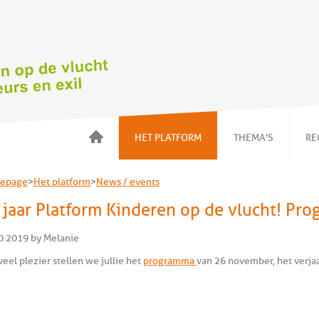
HET PLATFORM
THEMA'S
RE
Over ons
Voorwoord
epage
>
Het platform
>
News / events
Onze acties
Kinderen in
gezinnen
 jaar Platform Kinderen op de vlucht! Pr
News / events
Detentie en
Wat kan ik doen ?
alternatieven
0.2019 by Melanie
Onze leden
NBMV
veel plezier stellen we jullie het
programma
van 26 november, het verjaa
Huisvesting
NBMV