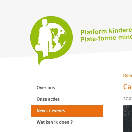
Hom
Ca
Over ons
27.0
Onze acties
News / events
Wat kan ik doen ?