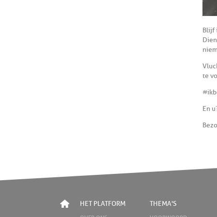
Blij
Dien
niem
Vluc
te v
#ikb
En u
Bez
HET PLATFORM
THEMA'S