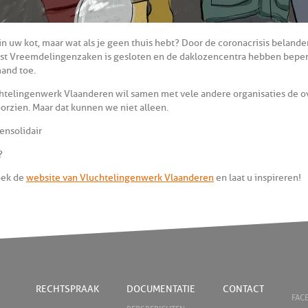
f in uw kot, maar wat als je geen thuis hebt? Door de coronacrisis belan
st Vreemdelingenzaken is gesloten en de daklozencentra hebben beperk
and toe.
htelingenwerk Vlaanderen wil samen met vele andere organisaties de 
oorzien. Maar dat kunnen we niet alleen.
ensolidair
?
oek de
website van Vluchtelingenwerk Vlaanderen
en laat u inspireren!
RECHTSPRAAK
DOCUMENTATIE
CONTACT
FAC