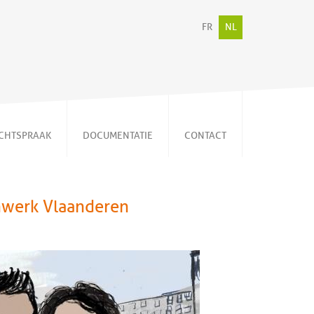
FR
NL
CHTSPRAAK
DOCUMENTATIE
CONTACT
Persberichten
Video's
nwerk Vlaanderen
Publicaties
Memorandum
Nieuwsbrieven