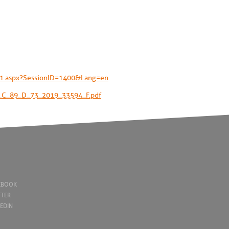
ils1.aspx?SessionID=1400&Lang=en
C_C_89_D_73_2019_33594_F.pdf
EBOOK
TTER
KEDIN