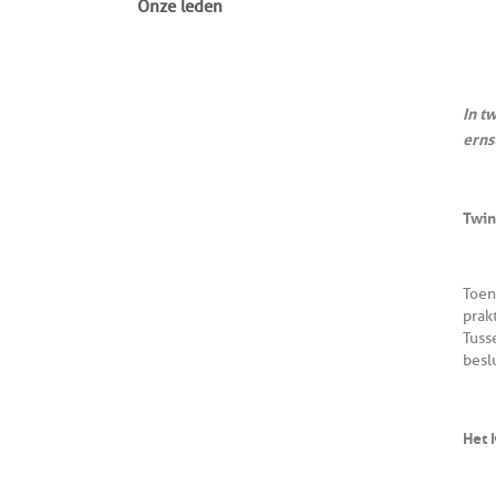
Onze leden
In t
erns
Twin
Toen
prak
Tuss
besl
Het 