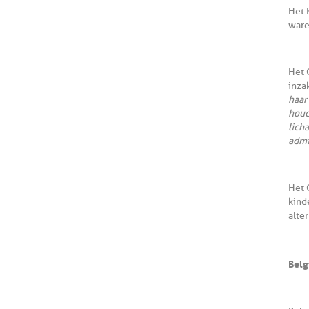
Het 
ware
Het 
inza
haar
houd
lich
admi
Het 
kind
alte
Belg