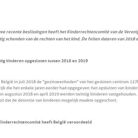
wee recente beslissingen heeft het Kinderrechtencomité van de Verenig
tig schenden van de rechten van het kind. De feiten dateren van 2018 
tig kinderen opgesloten tussen 2018 en 2019
 België in juli 2018 de "gezinseenheden" van het gesloten centrum 127b
tijk die het enkele jaren eerder had opgegeven: het opsluiten van kinde
en augustus 2018 en april 2019 werden twintig kinderen vastgehouden. In
uit dat de detentie van kinderen mogelijk maakte opgeschort.
Kinderrechtencomité heeft België veroordeeld