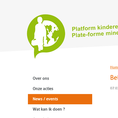
Hom
Be
Over ons
07.0
Onze acties
News / events
Wat kan ik doen ?