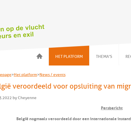
HET PLATFORM
THEMA'S
RE
Over ons
Voorwoord
epage
>
Het platform
>
News / events
Onze acties
Kinderen in
gezinnen
lgië veroordeeld voor opsluiting van mig
News / events
Detentie en
Wat kan ik doen ?
alternatieven
3.2022 by Cheyenne
Onze leden
NBMV
Persbericht
Huisvesting
NBMV
België nogmaals veroordeeld door een internationale instant