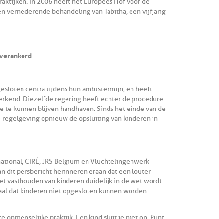
praktijken. In 2006 heeft het Europees Hof voor de
 vernederende behandeling van Tabitha, een vijfjarig
g verankerd
esloten centra tijdens hun ambtstermijn, en heeft
erkend. Diezelfde regering heeft echter de procedure
ie te kunnen blijven handhaven. Sinds het einde van de
e regelgeving opnieuw de opsluiting van kinderen in
national, CIRÉ, JRS Belgium en Vluchtelingenwerk
n dit persbericht herinneren eraan dat een louter
et vasthouden van kinderen duidelijk in de wet wordt
aal dat kinderen niet opgesloten kunnen worden.
onmenselijke praktijk. Een kind sluit je niet op. Punt.