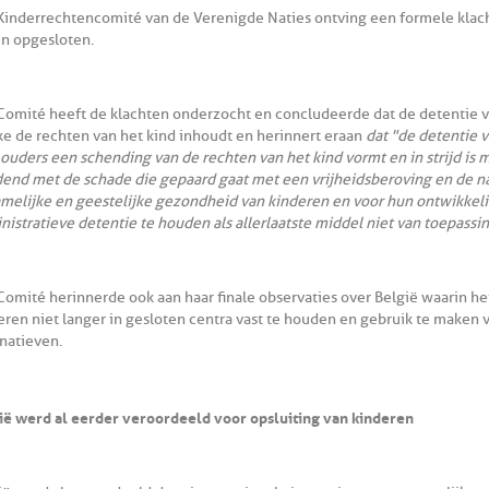
Kinderrechtencomité van de Verenigde Naties ontving een formele klach
n opgesloten.
Comité heeft de klachten onderzocht en concludeerde dat de detentie 
ke de rechten van het kind inhoudt en herinnert eraan
dat "de detentie v
 ouders een schending van de rechten van het kind vormt en in strijd is 
end met de schade die gepaard gaat met een vrijheidsberoving en de n
amelijke en geestelijke gezondheid van kinderen en voor hun ontwikkeli
nistratieve detentie te houden als allerlaatste middel niet van toepassin
Comité herinnerde ook aan haar finale observaties over België waarin het 
eren niet langer in gesloten centra vast te houden en gebruik te maken 
rnatieven.
ië werd al eerder veroordeeld voor opsluiting van kinderen