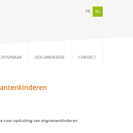
FR
NL
CHTSPRAAK
DOCUMENTATIE
CONTACT
Persberichten
Video's
rantenkinderen
Publicaties
Memorandum
Nieuwsbrieven
ie voor opsluiting van migrantenkinderen