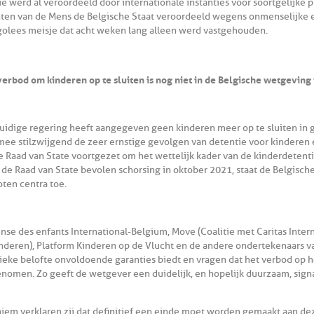
ië werd al veroordeeld door internationale instanties voor soortgelijke 
ten van de Mens de Belgische Staat veroordeeld wegens onmenselijke en
olees meisje dat acht weken lang alleen werd vastgehouden.
verbod om kinderen op te sluiten is nog niet in de Belgische wetgevin
uidige regering heeft aangegeven geen kinderen meer op te sluiten in g
mee stilzwijgend de zeer ernstige gevolgen van detentie voor kinderen 
de Raad van State voortgezet om het wettelijk kader van de kinderdetent
 de Raad van State bevolen schorsing in oktober 2021, staat de Belgisch
oten centra toe.
nse des enfants International-Belgium, Move (Coalitie met Caritas Inter
nderen), Platform Kinderen op de Vlucht en de andere ondertekenaars va
tieke belofte onvoldoende garanties biedt en vragen dat het verbod op h
nomen. Zo geeft de wetgever een duidelijk, en hopelijk duurzaam, sign
iem verklaren zij dat definitief een einde moet worden gemaakt aan deze 