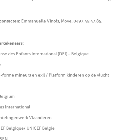
contacten:
Emmanuelle Vinois, Move, 0497.49.47.85.
rtekenaars :
nse des Enfants International (DEI) – Belgique
e
e-forme mineurs en exil / Platform kinderen op de vlucht
Belgium
tas International
htelingenwerk Vlaanderen
EF Belgique/ UNICEF België
SEN