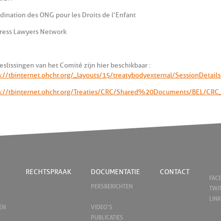
dination des ONG pour les Droits de l’Enfant
ress Lawyers Network
eslissingen van het Comité zijn hier beschikbaar :
s://tbinternet.ohchr.org/_layouts/15/treatybodyexternal/SessionDeta
s://tbinternet.ohchr.org/Treaties/CRC/Shared%20Documents/BEL/CR
RECHTSPRAAK
DOCUMENTATIE
CONTACT
FAC
PERSBERICHTEN
TWI
LIN
EN
VIDEO'S
PUBLICATIES