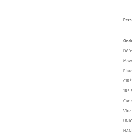
Pers
Onde
Défe
Mov
Plat
CIRÉ
JRS 
Cari
Vluc
UNIC
NAN