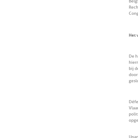
Belg
Rech
Cong
Het 
De h
hier
bij 
door
gesl
Défe
Vlaa
poli
opge
Unan