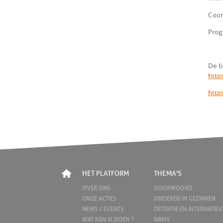
Coor
Prog
De b
http
http
HET PLATFORM
THEMA'S
OVER ONS
VOORWOORD
ONZE ACTIES
KINDEREN IN GEZINNEN
NEWS / EVENTS
DETENTIE EN ALTERNATIEV
WAT KAN IK DOEN ?
NBMV