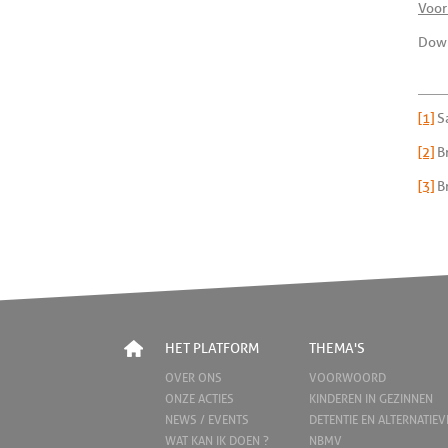
Voor
Dow
[1]
Sa
[2]
Br
[3]
Br
HET PLATFORM
THEMA'S
OVER ONS
VOORWOORD
ONZE ACTIES
KINDEREN IN GEZINNEN
NEWS / EVENTS
DETENTIE EN ALTERNATIEV
WAT KAN IK DOEN ?
NBMV