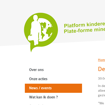
Hom
De
Over ons
30.0
Onze acties
In d
News / events
alle
gezi
Wat kan ik doen ?
“We 