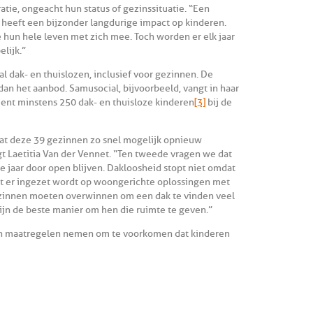
atie, ongeacht hun status of gezinssituatie. “Een
r heeft een bijzonder langdurige impact op kinderen.
 hun hele leven met zich mee. Toch worden er elk jaar
lijk.”
l dak- en thuislozen, inclusief voor gezinnen. De
 dan het aanbod. Samusocial, bijvoorbeeld, vangt in haar
 Gent minstens 250 dak- en thuisloze kinderen
[3]
bij de
dat deze 39 gezinnen zo snel mogelijk opnieuw
gt Laetitia Van der Vennet. “Ten tweede vragen we dat
 jaar door open blijven. Dakloosheid stopt niet omdat
dat er ingezet wordt op woongerichte oplossingen met
ezinnen moeten overwinnen om een dak te vinden veel
jn de beste manier om hen die ruimte te geven.”
eten maatregelen nemen om te voorkomen dat kinderen