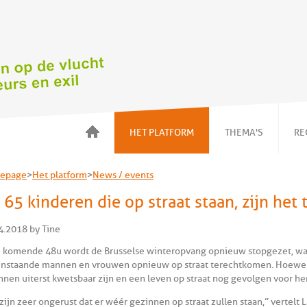
HET PLATFORM
THEMA'S
RE
Over ons
Voorwoord
epage
>
Het platform
>
News / events
Onze acties
Kinderen in
gezinnen
 65 kinderen die op straat staan, zijn het 
News / events
Detentie en
Wat kan ik doen ?
alternatieven
4.2018 by Tine
Onze leden
NBMV
e komende 48u wordt de Brusselse winteropvang opnieuw stopgezet, wa
Huisvesting
enstaande mannen en vrouwen opnieuw op straat terechtkomen. Hoewel
NBMV
nnen uiterst kwetsbaar zijn en een leven op straat nog gevolgen voor he
zijn zeer ongerust dat er wéér gezinnen op straat zullen staan,” vertelt 