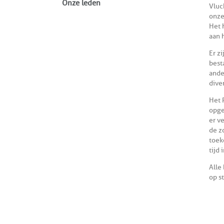
Onze leden
Vluc
onze
Het 
aan 
Er z
best
ande
dive
Het 
opge
er v
de z
toek
tijd
Alle
op s