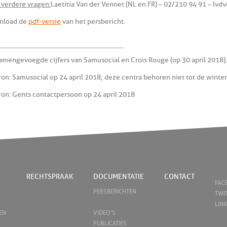
 verdere vragen:
Laetitia Van der Vennet (NL en FR) – 02/210 94 91 – lvd
nload de
pdf-versie
van het persbericht.
mengevoegde cijfers van Samusocial en Crois Rouge (op 30 april 2018).
on : Samusocial op 24 april 2018 ; deze centra behoren niet tot de winte
on : Gents contactpersoon op 24 april 2018
RECHTSPRAAK
DOCUMENTATIE
CONTACT
FAC
PERSBERICHTEN
TWI
LIN
EN
VIDEO'S
PUBLICATIES