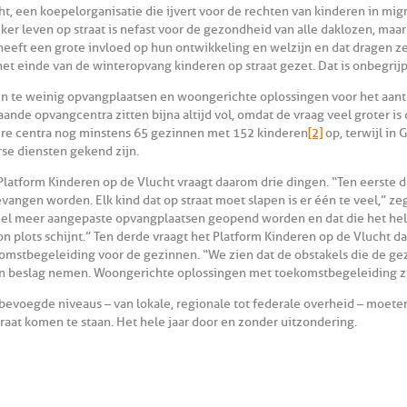
ht, een koepelorganisatie die ijvert voor de rechten van kinderen in migr
ker leven op straat is nefast voor de gezondheid van alle daklozen, maa
heeft een grote invloed op hun ontwikkeling en welzijn en dat dragen ze
het einde van de winteropvang kinderen op straat gezet. Dat is onbegrijpe
ijn te weinig opvangplaatsen en woongerichte oplossingen voor het aanta
aande opvangcentra zitten bijna altijd vol, omdat de vraag veel groter is
re centra nog minstens 65 gezinnen met 152 kinderen
[2]
op, terwijl in
rse diensten gekend zijn.
Platform Kinderen op de Vlucht vraagt daarom drie dingen. “Ten eerste 
vangen worden. Elk kind dat op straat moet slapen is er één te veel,” ze
eel meer aangepaste opvangplaatsen geopend worden en dat die het hele
on plots schijnt.” Ten derde vraagt het Platform Kinderen op de Vlucht 
omstbegeleiding voor de gezinnen. “We zien dat de obstakels die de g
 in beslag nemen. Woongerichte oplossingen met toekomstbegeleiding zi
 bevoegde niveaus – van lokale, regionale tot federale overheid – mo
traat komen te staan. Het hele jaar door en zonder uitzondering.