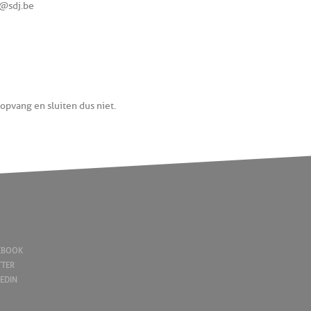
v@sdj.be
ropvang en sluiten dus niet.
EBOOK
TTER
KEDIN