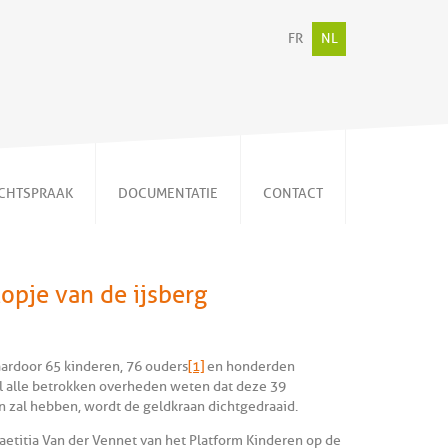
FR
NL
CHTSPRAAK
DOCUMENTATIE
CONTACT
Persberichten
Video's
topje van de ijsberg
Publicaties
Memorandum
Nieuwsbrieven
ardoor 65 kinderen, 76 ouders
[1]
en honderden
 alle betrokken overheden weten dat deze 39
n zal hebben, wordt de geldkraan dichtgedraaid.
Laetitia Van der Vennet van het Platform Kinderen op de