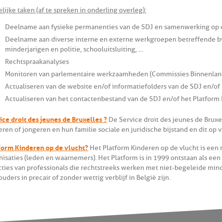
lijke taken (af te spreken in onderling overleg):
Deelname aan fysieke permanenties van de SDJ en samenwerking op 
Deelname aan diverse interne en externe werkgroepen betreffende bv. 
minderjarigen en politie, schooluitsluiting, …
Rechtspraakanalyses
Monitoren van parlementaire werkzaamheden (Commissies Binnenlands
Actualiseren van de website en/of informatiefolders van de SDJ en/of
Actualiseren van het contactenbestand van de SDJ en/of het Platform 
ice droit des jeunes de Bruxelles ?
De Service droit des jeunes de Bruxel
eren of jongeren en hun familie sociale en juridische bijstand en dit op 
form Kinderen op de vlucht?
Het Platform Kinderen op de vlucht is een 
nisaties (leden en waarnemers). Het Platform is in 1999 ontstaan als een
cties van professionals die rechtstreeks werken met niet-begeleide mi
uders in precair of zonder wettig verblijf in België zijn.