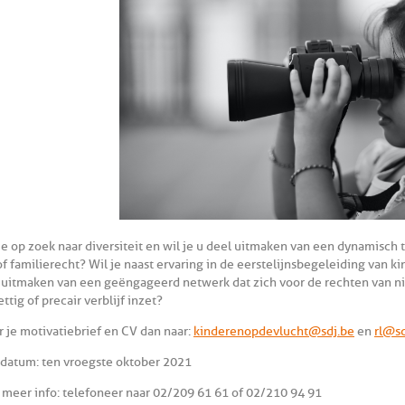
je op zoek naar diversiteit en wil je u deel uitmaken van een dynamisch
of familierecht? Wil je naast ervaring in de eerstelijnsbegeleiding van
 uitmaken van een geëngageerd netwerk dat zich voor de rechten van ni
tig of precair verblijf inzet?
r je motivatiebrief en CV dan naar:
kinderenopdevlucht@sdj.be
en
rl@sd
tdatum: ten vroegste oktober 2021
 meer info: telefoneer naar 02/209 61 61 of 02/210 94 91