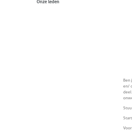
Onze leden
Ben 
en/ 
deel
onwet
Stuu
Star
Voor