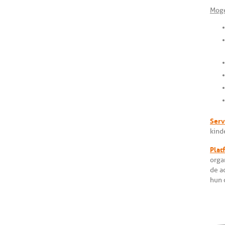
Moge
Serv
kind
Plat
orga
de a
hun o