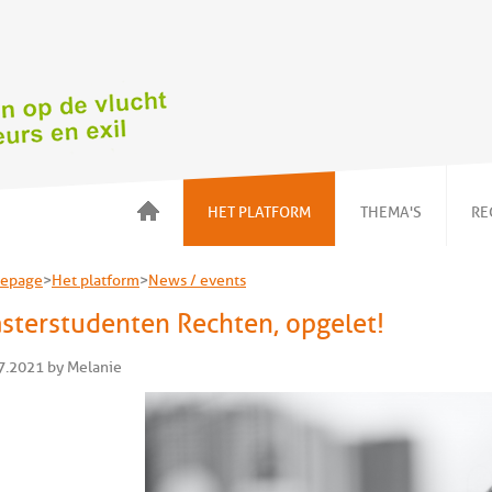
HET PLATFORM
THEMA'S
RE
Over ons
Voorwoord
epage
>
Het platform
>
News / events
Onze acties
Kinderen in
gezinnen
sterstudenten Rechten, opgelet!
News / events
Detentie en
Wat kan ik doen ?
alternatieven
7.2021 by Melanie
Onze leden
NBMV
Huisvesting
NBMV