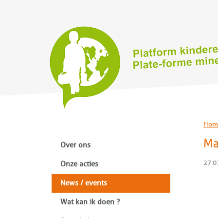
Hom
Ma
Over ons
27.0
Onze acties
News / events
Wat kan ik doen ?