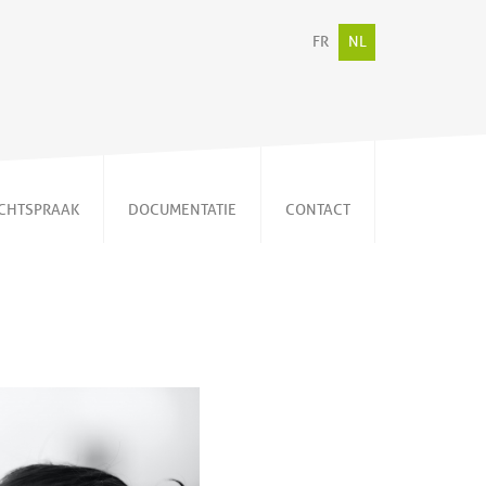
FR
NL
CHTSPRAAK
DOCUMENTATIE
CONTACT
Persberichten
Video's
Publicaties
Memorandum
Nieuwsbrieven