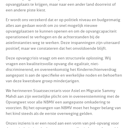
opvangplaats te krijgen, maar naar een ander land doorreist of
een andere piste kiest.
Er wordt ons verzekerd dat er op politiek niveau en budgetmatig
alles aan gedaan wordt om zo snel mogelijk nieuwe
opvangplaatsen te kunnen openen en om de opvangcapaciteit
operationeel te verhogen en de achterstanden bij de
asielinstanties weg te werken. Deze inspanningen zijn uiteraard
positief, maar we constateren dat het onvoldoende blijft.
Deze opvangcrisis vraagt om een structurele oplossing. Wij
vragen een kwaliteitsvolle opvang die egalitair, niet-
discriminerend, en overeenkomstig het Kinderrechtenverdrag
aangepast is aan de specifieke en werkelijke noden en behoeften
van deze kwetsbare groep minderjarigen.
We herinneren Staatssecretaris voor Asiel en Migratie Sammy
Mahdi aan zijn wettelijke plicht om in overeenstemming met de
Opvangwet voor alle NBMV een aangepaste omkadering te
voorzien. Bij het opvangen van NBMV moet het hoger belang van
het kind steeds als de eerste overweging gelden.
Onzes inziens is er een nood aan een vorm van pré-opvang voor