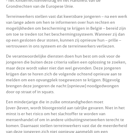
- het Kinderrechtenverdrag en het Handvest van de
Grondrechten van de Europese Unie.
Terreinwerkers stellen vast dat kwetsbare jongeren – na een werk
van lange adem om hen te informeren over hun rechten en
mogelijkheden om bescherming te krijgen in België – bereid zijn
om toe te treden tot het beschermingssysteem. Wanneer zij dan
op een gesloten deur stoten, kunnen zij opnieuw hun – prille –
vertrouwen in ons systeem en de terreinwerkers verliezen.
De verantwoordelijke diensten doen hun best om ook voor de
jongeren die buiten deze criteria vallen een oplossing te zoeken,
maar deze wordt vaker niet dan wel gevonden. Deze jongeren
krijgen dan te horen zich de volgende ochtend opnieuw aan te
melden om een opvangplek toegewezen te krijgen. Bijgevolg
brengen deze jongeren de nacht (opnieuw) noodgedwongen
door op straat of in squats.
Een minderjarige die in zulke omstandigheden moet
(over-)leven, wordt blootgesteld aan talrijke gevaren. Niet in het
minst is er het risico om het slachtoffer te worden van
mensenhandel of om in andere uitbuitingsnetwerken terecht te
komen. Daarnaast stellen terreinwerkers vast dat de meerderheid
van deze jongeren zich niet opnieuw aanmeldt om een