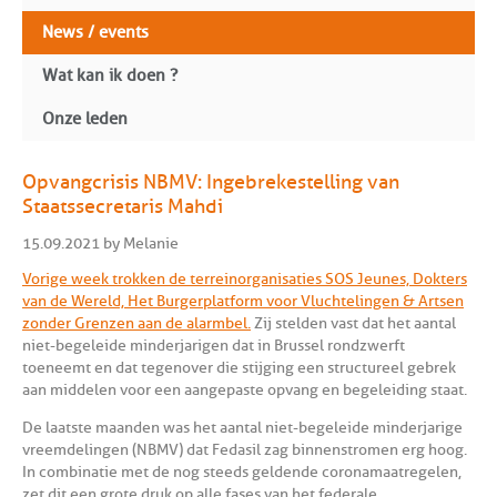
News / events
Wat kan ik doen ?
Onze leden
Opvangcrisis NBMV: Ingebrekestelling van
Staatssecretaris Mahdi
15.09.2021 by Melanie
Vorige week trokken de terreinorganisaties SOS Jeunes, Dokters
van de Wereld, Het Burgerplatform voor Vluchtelingen & Artsen
zonder Grenzen aan de alarmbel.
Zij stelden vast dat het aantal
niet-begeleide minderjarigen dat in Brussel rondzwerft
toeneemt en dat tegenover die stijging een structureel gebrek
aan middelen voor een aangepaste opvang en begeleiding staat.
De laatste maanden was het aantal niet-begeleide minderjarige
vreemdelingen (NBMV) dat Fedasil zag binnenstromen erg hoog.
In combinatie met de nog steeds geldende coronamaatregelen,
zet dit een grote druk op alle fases van het federale