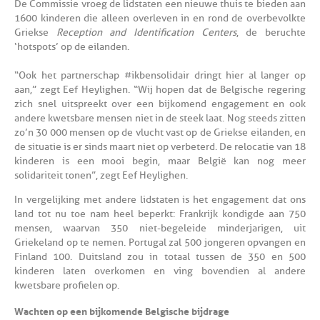
De Commissie vroeg de lidstaten een nieuwe thuis te bieden aan
1600 kinderen die alleen overleven in en rond de overbevolkte
Griekse
Reception and Identification Centers
, de beruchte
‘hotspots’ op de eilanden.
“Ook het partnerschap #ikbensolidair dringt hier al langer op
aan,” zegt Eef Heylighen. “Wij hopen dat de Belgische regering
zich snel uitspreekt over een bijkomend engagement en ook
andere kwetsbare mensen niet in de steek laat. Nog steeds zitten
zo’n 30 000 mensen op de vlucht vast op de Griekse eilanden, en
de situatie is er sinds maart niet op verbeterd. De relocatie van 18
kinderen is een mooi begin, maar België kan nog meer
solidariteit tonen”, zegt Eef Heylighen.
In vergelijking met andere lidstaten is het engagement dat ons
land tot nu toe nam heel beperkt: Frankrijk kondigde aan 750
mensen, waarvan 350 niet-begeleide minderjarigen, uit
Griekeland op te nemen. Portugal zal 500 jongeren opvangen en
Finland 100. Duitsland zou in totaal tussen de 350 en 500
kinderen laten overkomen en ving bovendien al andere
kwetsbare profielen op.
Wachten op een bijkomende Belgische bijdrage