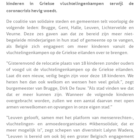
kinderen in Griekse vluchtelingenkampen terwijl de
coronacrisis hevig woedt.
De coalitie van solidaire steden en gemeenten telt voorlopig de
volgende leden: Brugge, Gent, Halle, Leuven, Lichtervelde en
Veurne. Deze zes gaven aan dat ze bereid zijn meer niet-
begeleide minderjarigen in hun stad of gemeente op te vangen,
als België zich engageert om meer kinderen vanuit de
vluchtelingenkampen op de Griekse eilanden over te brengen.
“Gisteren vond de relocatie plaats van 18 kinderen zonder ouders
of voogd uit de vluchtelingenkampen op de Griekse eilanden.
Laat dit een nieuw, veilig begin zijn voor deze 18 kinderen. We
heten hen dan ook welkom en wensen hen veel geluk.”, zegt
burgemeester van Brugge, Dirk De fauw. “Als stad vinden we dat
dat er meer kunnen zijn. Wanneer de volgende kinderen
overgebracht worden, zullen we een aantal daarvan met open
armen verwelkomen en opvangen in onze eigen stad.”
“Leuven gelooft, samen met het platform van mensenrechten-,
vluchtelingen- en armoedeorganisaties #ikbensolidair, dat er
meer mogelijk is”, zegt schepen van diversiteit Lalynn Wadera,
“Leuven is bereid om ook bij een groter Belgisch engagement