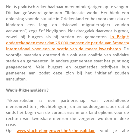
Het is praktisch zeker haalbaar meer minderjarigen op te vangen.
Dit kan gefaseerd gebeuren. “Relocatie werkt. Het biedt een
oplossing voor de situatie in Griekenland en het voorkomt dat de
kinderen een lang en risicovol migratietraject zouden
aanvatten”, zegt Eef Heylighen. Het draagvlak daarvoor is groot,
zowel bij burgers als bij steden en gemeenten.
In België
ondertekenden meer dan 26 000 mensen de petitie van Amnesty
International voor een relocatie van de meest kwetsbaren
. De
voorbije maanden ontstond dus ook een coalitie van solidaire
steden en gemeenten. In andere gemeenten staat het punt nog
geagendeerd. Vele burgers en organisaties schrijven hun
gemeente aan zodat deze zich bij het initiatief zouden
aansluiten.
Wat is #ikbensolidair?
#ikbensolidair is een partnerschap van verschillende
mensenrechten-, vluchtelingen-, en armoedeorganisaties dat al
sinds het begin van de coronacrisis in ons land opkomt voor de
rechten van kwetsbare mensen die vergeten worden in deze
crisis.
Op
www.vluchtelingenwerk.be/ikbensolidair
vind je alle