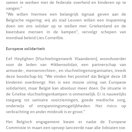
samen te werken met de federale overheid en kinderen op te
vangen.”
“We willen hiermee een belangrijk signaal geven aan de
Belgische regering: wij als stad Leuven willen een inspanning
doen om ons solidair op te stellen met Griekenland en de
kwetsbare mensen in de kampen”, vervolgt schepen van
mondiaal beleid Lies Corneillie.
Europese solidariteit
Eef Heylighen (Vluchtelingenwerk Vlaanderen), woordvoerder
voor de leden van #ikbensolidair, een partnerschap van
armoede-, mensenrechten-, en vluchtelingenorganisaties, treedt
deze boodschap bij: ”We vinden het positief dat België deze 18
kinderen overbrengt. Het is een mooie uiting van Europese
solidariteit, maar België kan absoluut meer doen. De situatie in
de Griekse vluchtelingenkampen is onmenselijk. Er is nauwelijks
toegang tot sanitaire voorzieningen, goede medische zorg,
onderwijs of ontspanningsmogelijkheden. Het risico op
verkrachting en ander misbruik is er groot.”
Het Belgisch engagement kwam er nadat de Europese
Commissie in maart een oproep lanceerde naar alle lidstaten toe.