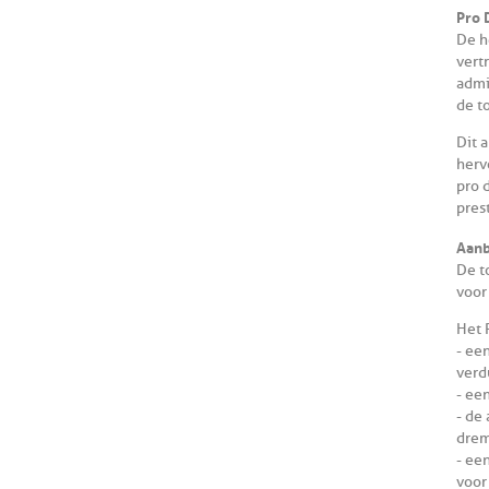
Pro 
De h
vert
admi
de t
Dit 
herv
pro 
prest
Aanb
De t
voor
Het 
- ee
verd
- ee
- de
drem
- ee
voor