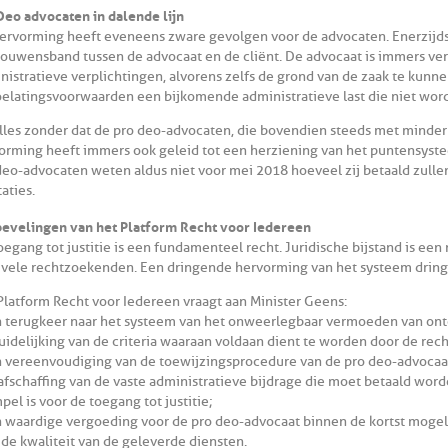
Deo advocaten in dalende lijn
ervorming heeft eveneens zware gevolgen voor de advocaten. Enerzijds
rouwensband tussen de advocaat en de cliënt. De advocaat is immers verp
nistratieve verplichtingen, alvorens zelfs de grond van de zaak te kunn
oelatingsvoorwaarden een bijkomende administratieve last die niet word
alles zonder dat de pro deo-advocaten, die bovendien steeds met minder
orming heeft immers ook geleid tot een herziening van het puntensyst
deo-advocaten weten aldus niet voor mei 2018 hoeveel zij betaald zull
aties.
evelingen van het Platform Recht voor Iedereen
oegang tot justitie is een fundamenteel recht. Juridische bijstand is een
 vele rechtzoekenden. Een dringende hervorming van het systeem dringt
Platform Recht voor Iedereen vraagt aan Minister Geens:
n terugkeer naar het systeem van het onweerlegbaar vermoeden van ont
uidelijking van de criteria waaraan voldaan dient te worden door de r
n vereenvoudiging van de toewijzingsprocedure van de pro deo-advocaa
 afschaffing van de vaste administratieve bijdrage die moet betaald wor
pel is voor de toegang tot justitie;
n waardige vergoeding voor de pro deo-advocaat binnen de kortst mogel
 de kwaliteit van de geleverde diensten.