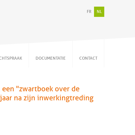
FR
NL
CHTSPRAAK
DOCUMENTATIE
CONTACT
Persberichten
Video's
t een "zwartboek over de
Publicaties
jaar na zijn inwerkingtreding
Memorandum
Nieuwsbrieven