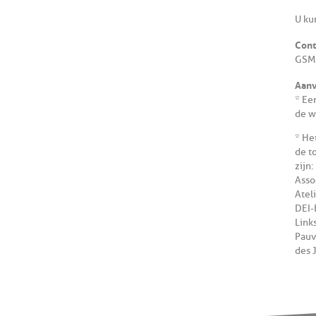
U ku
Cont
GSM.
Aanv
* Ee
de w
* He
de t
zijn:
Asso
Atel
DEI-
Link
Pauv
des 