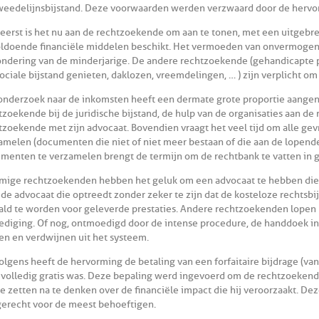
weedelijnsbijstand. Deze voorwaarden werden verzwaard door de hervo
reerst is het nu aan de rechtzoekende om aan te tonen, met een uitgebre
ldoende financiële middelen beschikt. Het vermoeden van onvermogen
ondering van de minderjarige. De andere rechtzoekende (gehandicapte
sociale bijstand genieten, daklozen, vreemdelingen, … ) zijn verplicht o
onderzoek naar de inkomsten heeft een dermate grote proportie aangen
tzoekende bij de juridische bijstand, de hulp van de organisaties aan d
tzoekende met zijn advocaat. Bovendien vraagt het veel tijd om alle g
amelen (documenten die niet of niet meer bestaan of die aan de lopende
menten te verzamelen brengt de termijn om de rechtbank te vatten in gev
ige rechtzoekenden hebben het geluk om een advocaat te hebben die
 de advocaat die optreedt zonder zeker te zijn dat de kosteloze rechtsbi
ald te worden voor geleverde prestaties. Andere rechtzoekenden lopen 
ediging. Of nog, ontmoedigd door de intense procedure, de handdoek in 
en en verdwijnen uit het systeem.
olgens heeft de hervorming de betaling van een forfaitaire bijdrage (va
 volledig gratis was. Deze bepaling werd ingevoerd om de rechtzoekend
te zetten na te denken over de financiële impact die hij veroorzaakt. D
gerecht voor de meest behoeftigen.