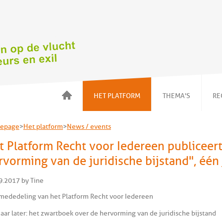
HET PLATFORM
THEMA'S
RE
Over ons
Voorwoord
epage
>
Het platform
>
News / events
Onze acties
Kinderen in
gezinnen
t Platform Recht voor Iedereen publiceer
News / events
Detentie en
Wat kan ik doen ?
rvorming van de juridische bijstand", één 
alternatieven
Onze leden
NBMV
9.2017 by Tine
Huisvesting
NBMV
mededeling van het Platform Recht voor Iedereen
jaar later: het zwartboek over de hervorming van de juridische bijstand