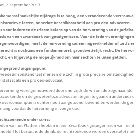
sel, 4 september 2017
nkomensafhankelijke bijdrage is te hoog, een veranderende vertrouwen
nistratieve lasten, beperkte beschikbaarheid van pro deo-advocaten… E
t voor Iedereen de trieste balans op van de hervorming van de juridis
asis van een zwartboek van getuigenissen. Voor de leden-verenigingen 
egenwoordigen, heeft de hervorming tot een ingewikkelder of zelfs een
gerecht is nochtans een fundamenteel, grondwettelijk recht. De hervo
cht, en bijgevolg de mogelijkheid om haar rechten te laten gelden.
ongegrond uitgangspunt
weedelijnsbijstand laat mensen die zich in grote precaire omstandighe
nd staat als een pro deo-advocaat.
ervorming werd gemotiveerd door enerzijds de wil om de zogenaamde “
tszoekende en de gewetenloze advocaten tegen te gaan en anderzijds de
 overconsumptie is echter nooit aangetoond. Bovendien werden de gera
s lang voordat de hervorming in voege trad.
echtzoekende onder stress
eden van het Platform hebben in een Zwartboek getuigenissen van rech
ndeld. Het besluit is duidelijk: de rechtzoekende worden overstelpt m