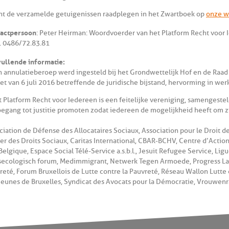
nt de verzamelde getuigenissen raadplegen in het Zwartboek op
onze w
actpersoon
: Peter Heirman: Woordvoerder van het Platform Recht voor 
 0486/72.83.81
ullende informatie:
n annulatieberoep werd ingesteld bij het Grondwettelijk Hof en de Raad
et van 6 juli 2016 betreffende de juridische bijstand, hervorming in we
t Platform Recht voor Iedereen is een feitelijke vereniging, samengeste
oegang tot justitie promoten zodat iedereen de mogelijkheid heeft om z
ciation de Défense des Allocataires Sociaux, Association pour le Droit de
ier des Droits Sociaux, Caritas International, CBAR-BCHV, Centre d’Action 
Belgique, Espace Social Télé-Service a.s.b.l., Jesuit Refugee Service, Lig
secologisch forum, Medimmigrant, Netwerk Tegen Armoede, Progress Law
reté, Forum Bruxellois de Lutte contre la Pauvreté, Réseau Wallon Lutte
Jeunes de Bruxelles, Syndicat des Avocats pour la Démocratie, Vrouwenr