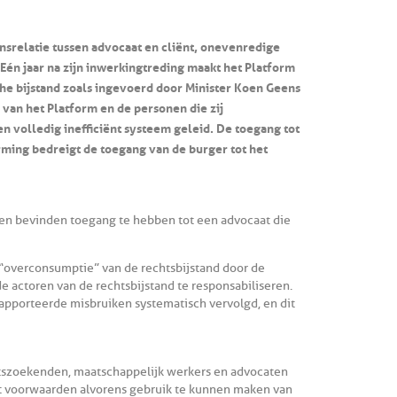
srelatie tussen advocaat en cliënt, onevenredige
én jaar na zijn inwerkingtreding maakt het Platform
che bijstand zoals ingevoerd door Minister Koen Geens
van het Platform en de personen die zij
 volledig inefficiënt systeem geleid. De toegang tot
rming bedreigt de toegang van de burger tot het
den bevinden toegang te hebben tot een advocaat die
overconsumptie” van de rechtsbijstand door de
 actoren van de rechtsbijstand te responsabiliseren.
pporteerde misbruiken systematisch vervolgd, en dit
tszoekenden, maatschappelijk werkers en advocaten
et voorwaarden alvorens gebruik te kunnen maken van