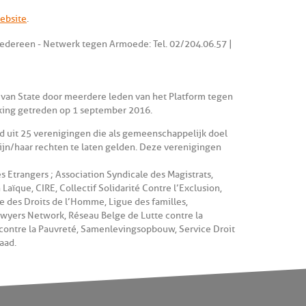
ebsite
.
Iedereen - Netwerk tegen Armoede: Tel. 02/204.06.57 |
 van State door meerdere leden van het Platform tegen
rking getreden op 1 september 2016.
ld uit 25 verenigingen die als gemeenschappelijk doel
ijn/haar rechten te laten gelden. Deze verenigingen
s Etrangers ; Association Syndicale des Magistrats,
Laïque, CIRE, Collectif Solidarité Contre l’Exclusion,
ue des Droits de l’Homme, Ligue des familles,
yers Network, Réseau Belge de Lutte contre la
 contre la Pauvreté, Samenlevingsopbouw, Service Droit
aad.