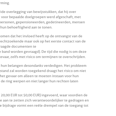
rming.
ide overlegging van bewijsstukken, dat hij over
 voor bepaalde doelgroepen werd afgeschaft, met
 personen, gepensioneerden, gedetineerden, mensen
m hun behoeftigheid aan te tonen.
omen dat het invloed heeft op de ontvangst van de
e rechtzoekende maar ook op het eerste contact van de
evraagde documenten te
 band worden gevraagd). De tijd die nodig is om deze
aar, zelfs met risico om termijnen te overschrijden.
 hun belangen desondanks verdedigen. Het probleem
jstand zal worden toegekend draagt het risico om niet
het gevaar om alleen te moeten instaan voor hun
de ring werpen en niet langer hun rechten laten
n 20,00 EUR tot 50,00 EUR) ingevoerd, waar voordien de
e aan te zetten zich verantwoordelijker te gedragen en
eze bijdrage vormt een reële drempel van de toegang tot