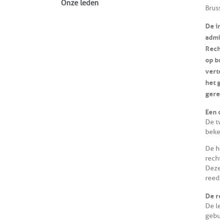
Onze leden
Brus
De i
admi
Rech
op b
vert
het 
gere
Een 
De t
beke
De h
rech
Deze
reed
De r
De l
gebu