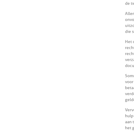
de t
Alle
onvo
uitz
die 
Het 
rech
rech
verz
docu
Somm
voor
beta
verd
geld
Verv
hulp
aan 
het 