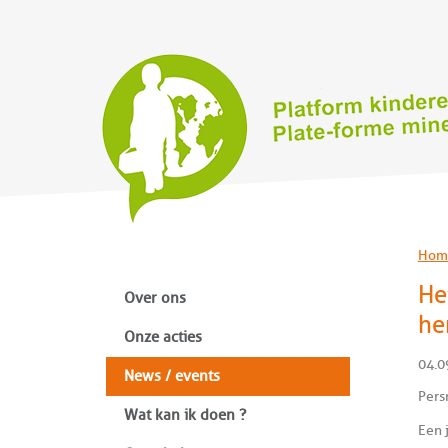
Hom
He
Over ons
he
Onze acties
04.0
News / events
Pers
Wat kan ik doen ?
Een 