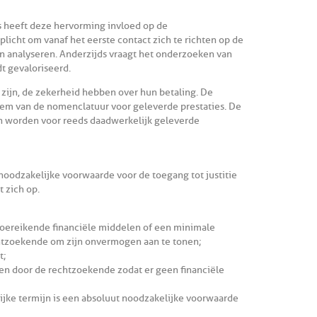
 heeft deze hervorming invloed op de
licht om vanaf het eerste contact zich te richten op de
en analyseren. Anderzijds vraagt het onderzoeken van
t gevaloriseerd.
 zijn, de zekerheid hebben over hun betaling. De
eem van de nomenclatuur voor geleverde prestaties. De
en worden voor reeds daadwerkelijk geleverde
 noodzakelijke voorwaarde voor de toegang tot justitie
 zich op.
oereikende financiële middelen of een minimale
echtzoekende om zijn onvermogen aan te tonen;
t;
den door de rechtzoekende zodat er geen financiële
ijke termijn is een absoluut noodzakelijke voorwaarde