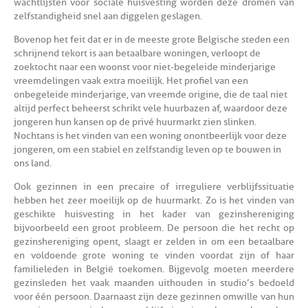
wachtlijsten voor sociale huisvesting worden deze dromen van
zelfstandigheid snel aan diggelen geslagen.
Bovenop het feit dat er in de meeste grote Belgische steden een
schrijnend tekort is aan betaalbare woningen, verloopt de
zoektocht naar een woonst voor niet-begeleide minderjarige
vreemdelingen vaak extra moeilijk. Het profiel van een
onbegeleide minderjarige, van vreemde origine, die de taal niet
altijd perfect beheerst schrikt vele huurbazen af, waardoor deze
jongeren hun kansen op de privé huurmarkt zien slinken.
Nochtans is het vinden van een woning onontbeerlijk voor deze
jongeren, om een stabiel en zelfstandig leven op te bouwen in
ons land.
Ook gezinnen in een precaire of irreguliere verblijfssituatie
hebben het zeer moeilijk op de huurmarkt. Zo is het vinden van
geschikte huisvesting in het kader van gezinshereniging
bijvoorbeeld een groot probleem. De persoon die het recht op
gezinshereniging opent, slaagt er zelden in om een betaalbare
en voldoende grote woning te vinden voordat zijn of haar
familieleden in België toekomen. Bijgevolg moeten meerdere
gezinsleden het vaak maanden uithouden in studio’s bedoeld
voor één persoon. Daarnaast zijn deze gezinnen omwille van hun