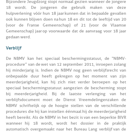
Bijzondere Jeugdzorg stopt normaal gezien wanneer de jongere
18 wordt. De jongeren die gebruik maken van deze
hulpverlening vóór hun 18 jaar kunnen dat in bepaalde gevallen
ook kunnen blijven doen na hun 18 en dit tot de leeftijd van 20
(voor de Franse Gemeenschap) of 21 (voor de Vlaamse
Gemeenschap) jaar op voorwaarde dat de aanvraag voor 18 jaar
gedaan werd.
Verblijf
De NBMV kan het speciaal beschermingsstatuut, de “NBMV-
procedure” van de wet van 12 september 2011, inroepen zolang
hij minderjarig is. Indien de NBMV nog geen verblijfsrecht van
onbepaalde duur heeft gekregen op het moment van zijn
meerderjarigheid, kan hij zich niet verder beroepen op het
speciaal beschermingsstatuut aangezien de bescherming stopt
bij meerderjarigheid. Bij de laatste verlenging van het
verblijfsdocument moet de Dienst Vreemdelingenzaken de
NBMV schriftelijk op de hoogte stellen van de verschillende
procedures die hij kan instellen éénmaal hij de meerderjarigheid
heeft bereikt. Als de NBMV in het bezit is van een beperkte BIVR
wanneer hij 18 wordt, wordt het dossier in de praktijk
automatisch overgemaakt naar het Bureau Lang verblijf van de