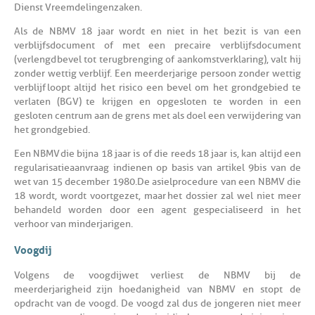
Dienst Vreemdelingenzaken.
Als de NBMV 18 jaar wordt en niet in het bezit is van een
verblijfsdocument of met een precaire verblijfsdocument
(verlengd bevel tot terugbrenging of aankomstverklaring), valt hij
zonder wettig verblijf. Een meerderjarige persoon zonder wettig
verblijf loopt altijd het risico een bevel om het grondgebied te
verlaten (BGV) te krijgen en opgesloten te worden in een
gesloten centrum aan de grens met als doel een verwijdering van
het grondgebied.
Een NBMV die bijna 18 jaar is of die reeds 18 jaar is, kan altijd een
regularisatieaanvraag indienen op basis van artikel 9bis van de
wet van 15 december 1980. De asielprocedure van een NBMV die
18 wordt, wordt voortgezet, maar het dossier zal wel niet meer
behandeld worden door een agent gespecialiseerd in het
verhoor van minderjarigen.
Voogdij
Volgens de voogdijwet verliest de NBMV bij de
meerderjarigheid zijn hoedanigheid van NBMV en stopt de
opdracht van de voogd. De voogd zal dus de jongeren niet meer